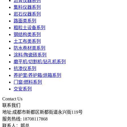
沥青仪器系列
集料仪器系列
岩石仪器系列
路面类系列
粗粒土设备系列
钢结构类系列
土工布类系列
防水卷材类系列
涂料/陶瓷砖系列
磨平机/切割机/钻孔机系列
抗渗仪系列
养护室/养护箱/烘箱系列
门窗/燃料系列
交安系列
Contact Us
联系我们
地址:成都市新都区新都街道永兴街119号
服务热线: 18708117868
联系人：郭总